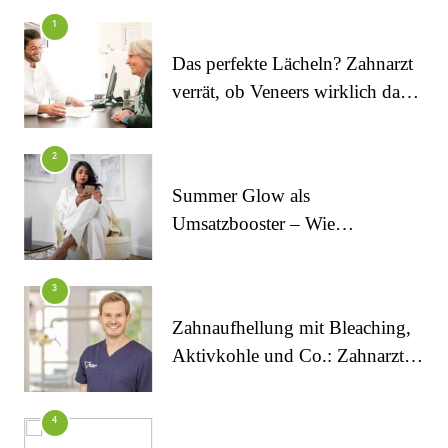
Inanna Medical Spa als einziges Spa in Berlin
1
durch CIDESCO Germany akkreditiert
Das perfekte Lächeln? Zahnarzt
verrät, ob Veneers wirklich das
halten, was sie versprechen
2
Summer Glow als
Umsatzbooster – Wie
Kosmetikstudios saisonale
FITNESS
Trends für sich nutzen
Inanna Medical Spa präsentiert exklusives,
3
zertifiziertes Mami-Spa mit maßgeschneiderten
Zahnaufhellung mit Bleaching,
vor- und nachgeburtlichen Behandlungen
Aktivkohle und Co.: Zahnarzt
erklärt, was wirklich funktioniert
4