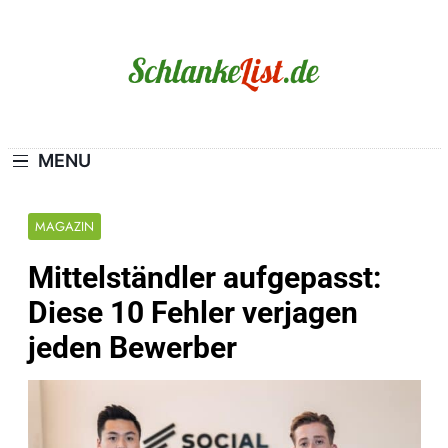
Skip
to
content
Schlanke-List.de
MAGERSUCHT. BULIMIE. ADIPOSITAS? SIE
SIND NICHT ALLEIN!
MENU
MAGAZIN
Mittelständler aufgepasst:
Diese 10 Fehler verjagen
jeden Bewerber