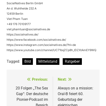
SocialNatives Berlin GmbH
An d. Wuhlheide 232 A
12459 Berlin
Viet Pham Tuan
+49 176 70109177
viet.phamtuan@socialnatives.de
https://socialnatives.de/
https://www.facebook.com/socialnatives.de/
https://www.instagram.com/socialnatives.de/?hl=de
https://www.youtube.com/channel/UC71bqZCp8h_lDZXtAmEY9WQ
Tagged:
Bild
Mittelstand
Ratgeber
Beitragsnavigation
Previous:
Next:
20 Folgen „The Sex
Always on a mission:
Gap“: Der deutsche
Oral-B feiert 60.
Pionier-Podcast im
Geburtstag der
Bereich
elektrischen