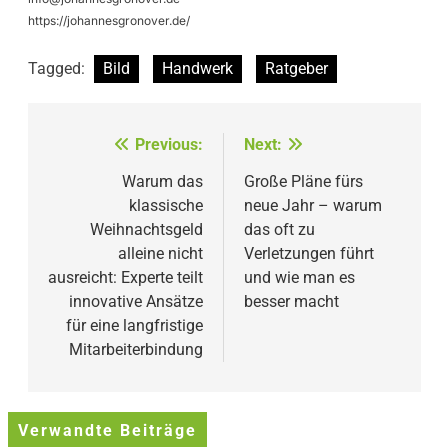
https://johannesgronover.de/
Tagged:
Bild
Handwerk
Ratgeber
Beitragsnavigation
Previous:
Next:
Warum das
Große Pläne fürs
klassische
neue Jahr – warum
Weihnachtsgeld
das oft zu
alleine nicht
Verletzungen führt
ausreicht: Experte teilt
und wie man es
innovative Ansätze
besser macht
für eine langfristige
Mitarbeiterbindung
Verwandte Beiträge