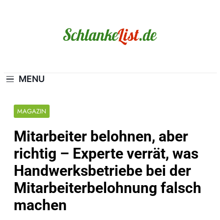
Skip
to
content
Schlanke-List.de
MAGERSUCHT. BULIMIE. ADIPOSITAS? SIE
SIND NICHT ALLEIN!
MENU
MAGAZIN
Mitarbeiter belohnen, aber
richtig – Experte verrät, was
Handwerksbetriebe bei der
Mitarbeiterbelohnung falsch
machen