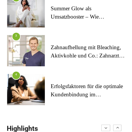
Summer Glow als
Umsatzbooster – Wie
Kosmetikstudios saisonale
Trends für sich nutzen
FITNESS
3
Die perfekten Liegestütze
Zahnaufhellung mit Bleaching,
Aktivkohle und Co.: Zahnarzt
erklärt, was wirklich funktioniert
4
Erfolgsfaktoren für die optimale
Kundenbindung im
Kosmetikstudio
FITNESS
5
Inanna Medical Spa als einziges Spa in Berlin
Aligner aus dem Onlineshop?
durch CIDESCO Germany akkreditiert
Highlights