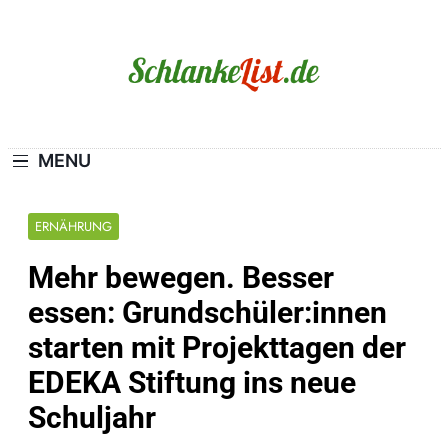
Skip
to
content
Schlanke-List.de
MAGERSUCHT. BULIMIE. ADIPOSITAS? SIE
SIND NICHT ALLEIN!
MENU
ERNÄHRUNG
Mehr bewegen. Besser
essen: Grundschüler:innen
starten mit Projekttagen der
EDEKA Stiftung ins neue
Schuljahr