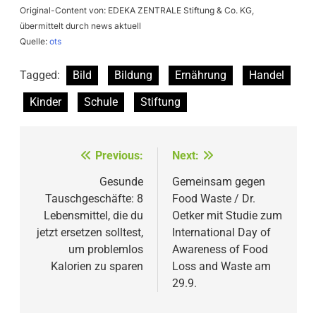
Original-Content von: EDEKA ZENTRALE Stiftung & Co. KG,
übermittelt durch news aktuell
Quelle:
ots
Tagged:
Bild
Bildung
Ernährung
Handel
Kinder
Schule
Stiftung
Beitragsnavigation
Previous:
Next:
Gesunde
Gemeinsam gegen
Tauschgeschäfte: 8
Food Waste / Dr.
Lebensmittel, die du
Oetker mit Studie zum
jetzt ersetzen solltest,
International Day of
um problemlos
Awareness of Food
Kalorien zu sparen
Loss and Waste am
29.9.