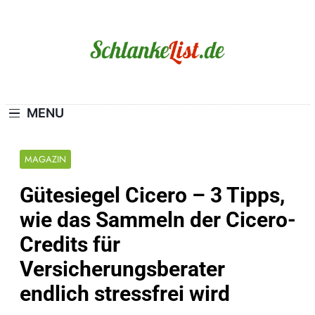
Skip
to
content
Schlanke-List.de
MAGERSUCHT. BULIMIE. ADIPOSITAS? SIE
SIND NICHT ALLEIN!
MENU
MAGAZIN
Gütesiegel Cicero – 3 Tipps,
wie das Sammeln der Cicero-
Credits für
Versicherungsberater
endlich stressfrei wird