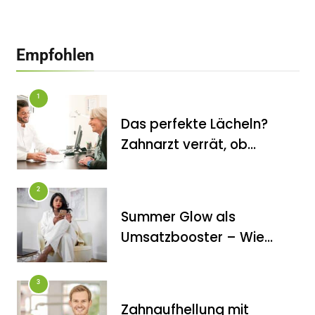
Empfohlen
1
Das perfekte Lächeln?
Zahnarzt verrät, ob
Veneers wirklich das
halten, was sie
2
versprechen
Summer Glow als
FITNESS
Umsatzbooster – Wie
Die perfekten Liegestütze
Kosmetikstudios saisonale
Trends für sich nutzen
3
Zahnaufhellung mit