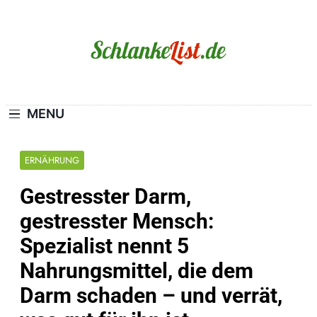
Skip
to
content
Schlanke-List.de
MAGERSUCHT. BULIMIE. ADIPOSITAS? SIE
SIND NICHT ALLEIN!
MENU
ERNÄHRUNG
Gestresster Darm,
gestresster Mensch:
Spezialist nennt 5
Nahrungsmittel, die dem
Darm schaden – und verrät,