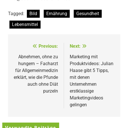
Tagged:
Bild
Ernährung
Gesundheit
Lebensmittel
Beitragsnavigation
Previous:
Next:
Abnehmen, ohne zu
Marketing mit
hungern – Facharzt
Produktvideos: Julian
für Allgemeinmedizin
Haase gibt 5 Tipps,
erklärt, wie die Pfunde
mit denen
auch ohne Diät
Unternehmen
purzeln
erstklassige
Marketingvideos
gelingen