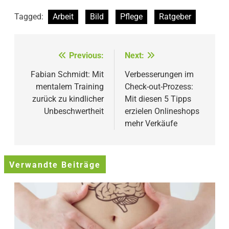
Tagged:
Arbeit
Bild
Pflege
Ratgeber
Beitragsnavigation
Previous:
Next:
Fabian Schmidt: Mit
Verbesserungen im
mentalem Training
Check-out-Prozess:
zurück zu kindlicher
Mit diesen 5 Tipps
Unbeschwertheit
erzielen Onlineshops
mehr Verkäufe
Verwandte Beiträge