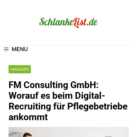
Skip
to
content
Schlanke-List.de
MAGERSUCHT. BULIMIE. ADIPOSITAS? SIE
SIND NICHT ALLEIN!
MENU
MAGAZIN
FM Consulting GmbH:
Worauf es beim Digital-
Recruiting für Pflegebetriebe
ankommt