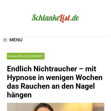
Skip
to
content
Schlanke-List.de
MAGERSUCHT. BULIMIE. ADIPOSITAS? SIE
SIND NICHT ALLEIN!
MENU
MAGAZIN-GESUNDHEIT
Endlich Nichtraucher – mit
Hypnose in wenigen Wochen
das Rauchen an den Nagel
hängen