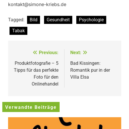
kontakt@simone-kriebs.de
Tagged:
Bild
Gesundheit
Psychologie
Tabak
Beitragsnavigation
Previous:
Next:
Produktfotografie – 5
Bad Kissingen:
Tipps für das perfekte
Romantik pur in der
Foto für den
Villa Elsa
Onlinehandel
Verwandte Beiträge