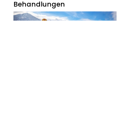
Behandlungen
Noch Erfolg? 5
Strategien Für
Kosmetikerinnen Im
Digitalen Zeitalter
FITNESS
Zauberhaft, Bunt Und
Abwechslungsreich Ist Der
Winter Am Walchsee