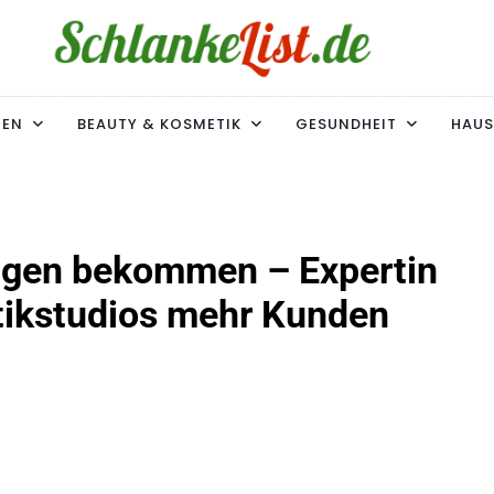
ke-List.de
MIE. ADIPOSITAS? SIE SIND NICHT ALLEIN!
MEN
BEAUTY & KOSMETIK
GESUNDHEIT
HAUS
ngen bekommen – Expertin
etikstudios mehr Kunden