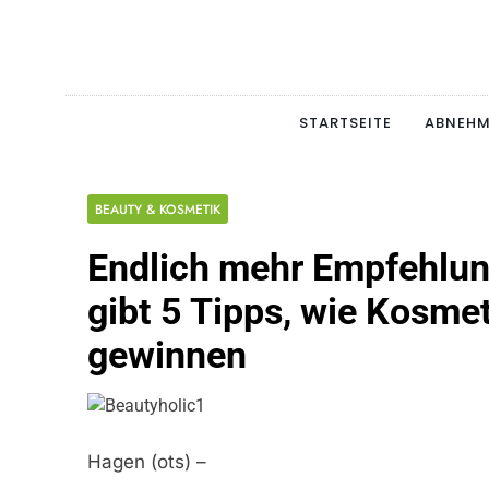
Skip
to
content
Schlan
MAGERSUCHT. BULI
STARTSEITE
ABNEH
BEAUTY & KOSMETIK
Endlich mehr Empfehlu
gibt 5 Tipps, wie Kosm
gewinnen
Hagen (ots) –