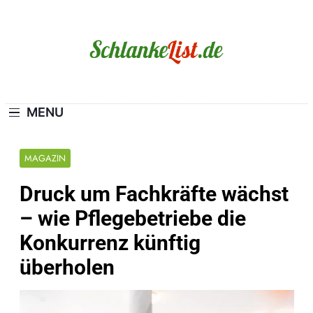
Skip
to
content
Schlanke-List.de
MAGERSUCHT. BULIMIE. ADIPOSITAS? SIE
SIND NICHT ALLEIN!
MENU
MAGAZIN
Druck um Fachkräfte wächst
– wie Pflegebetriebe die
Konkurrenz künftig
überholen