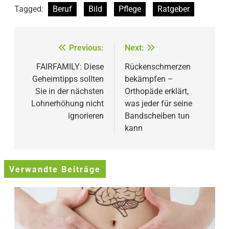
Tagged:
Beruf
Bild
Pflege
Ratgeber
Beitragsnavigation
Previous:
Next:
FAIRFAMILY: Diese
Rückenschmerzen
Geheimtipps sollten
bekämpfen –
Sie in der nächsten
Orthopäde erklärt,
Lohnerhöhung nicht
was jeder für seine
ignorieren
Bandscheiben tun
kann
Verwandte Beiträge