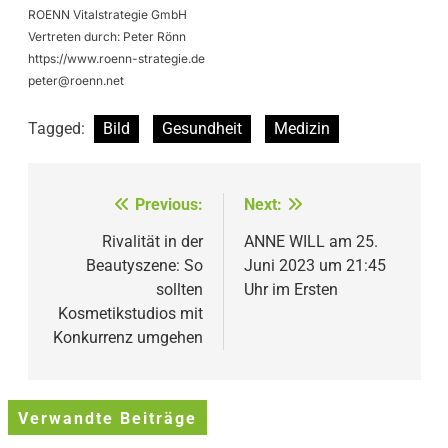
ROENN Vitalstrategie GmbH
Vertreten durch: Peter Rönn
https://www.roenn-strategie.de
peter@roenn.net
Tagged:
Bild
Gesundheit
Medizin
Beitragsnavigation
Previous:
Next:
Rivalität in der
ANNE WILL am 25.
Beautyszene: So
Juni 2023 um 21:45
sollten
Uhr im Ersten
Kosmetikstudios mit
Konkurrenz umgehen
Verwandte Beiträge