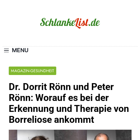
Skip
to
content
Schlanke-List.de
MAGERSUCHT. BULIMIE. ADIPOSITAS? SIE
SIND NICHT ALLEIN!
MENU
MAGAZIN-GESUNDHEIT
Dr. Dorrit Rönn und Peter
Rönn: Worauf es bei der
Erkennung und Therapie von
Borreliose ankommt