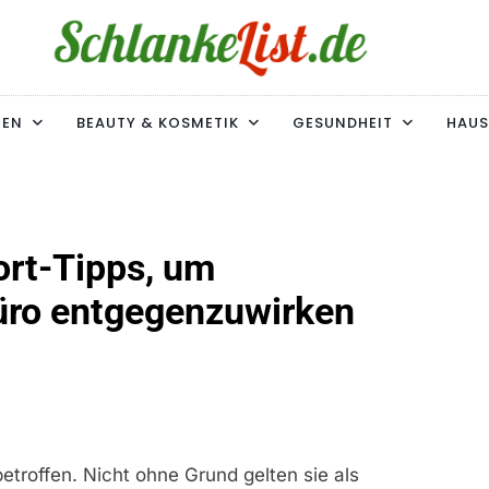
ke-List.de
MIE. ADIPOSITAS? SIE SIND NICHT ALLEIN!
MEN
BEAUTY & KOSMETIK
GESUNDHEIT
HAUS
ort-Tipps, um
ro entgegenzuwirken
roffen. Nicht ohne Grund gelten sie als