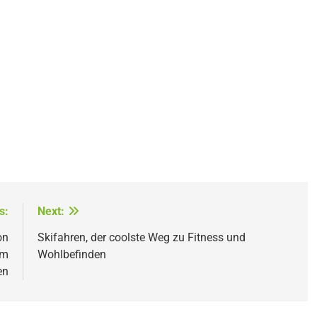
s:
Next:
on
Skifahren, der coolste Weg zu Fitness und
um
Wohlbefinden
en