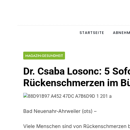
Skip
to
content
Schlan
MAGERSUCHT. BULI
STARTSEITE
ABNEH
MAGAZIN-GESUNDHEIT
Dr. Csaba Losonc: 5 Sof
Rückenschmerzen im Bü
Bad Neuenahr-Ahrweiler (ots) –
Viele Menschen sind von Rückenschmerzen bet