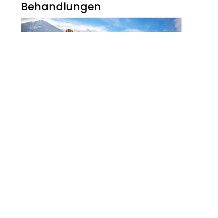
Behandlungen
Noch Erfolg? 5
Strategien Für
Kosmetikerinnen Im
Digitalen Zeitalter
FITNESS
Zauberhaft, Bunt Und
Abwechslungsreich Ist Der
Winter Am Walchsee