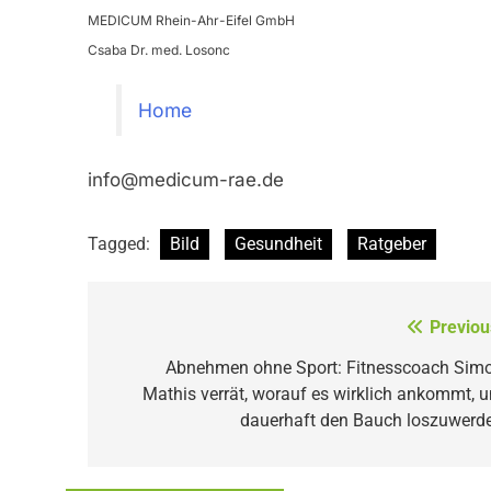
MEDICUM Rhein-Ahr-Eifel GmbH
Csaba Dr. med. Losonc
Home
info@medicum-rae.de
Tagged:
Bild
Gesundheit
Ratgeber
Beitragsnavigation
Previou
Abnehmen ohne Sport: Fitnesscoach Sim
Mathis verrät, worauf es wirklich ankommt, 
dauerhaft den Bauch loszuwerd