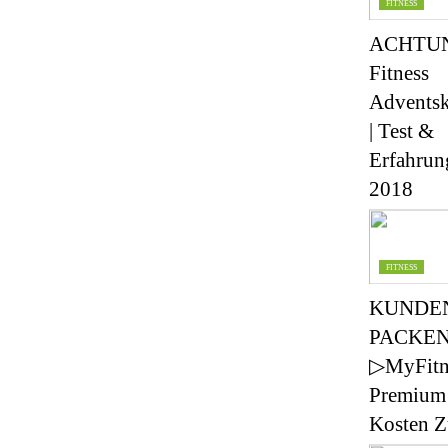
FITNESS
ACHTUN
Fitness
Adventsk
| Test &
Erfahrun
2018
FITNESS
KUNDE
PACKEN
▷MyFitn
Premium
Kosten Z