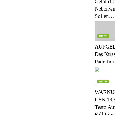
Gefährli
Nebenwi
Sollen…
FITNESS
AUFGED
Das Xtras
Paderbo
FITNESS
WARNU
USN 19 
Testo Au
Fall Ein