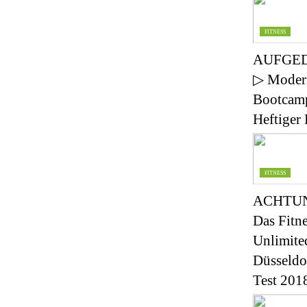
FITNESS
AUFGE
▷ Modern
Bootcam
Heftiger 
FITNESS
ACHTU
Das Fitne
Unlimite
Düsseldo
Test 20