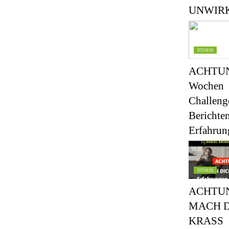
UNWIR
FITNESS
ACHTUN
Wochen
Challeng
Berichte
Erfahru
FITNESS
ACHTU
MACH D
KRASS