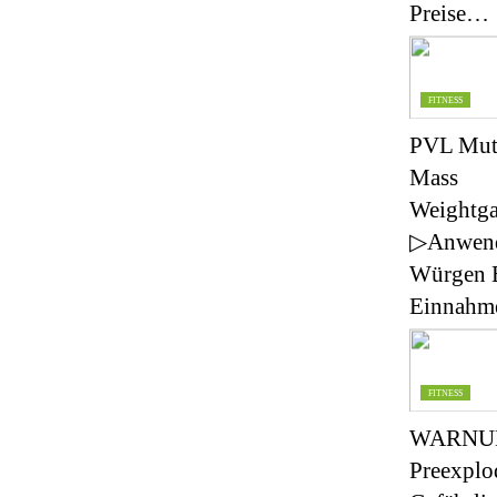
Preise…
FITNESS
PVL Mut
Mass
Weightga
▷Anwen
Würgen 
Einnahme
FITNESS
WARNU
Preexplo