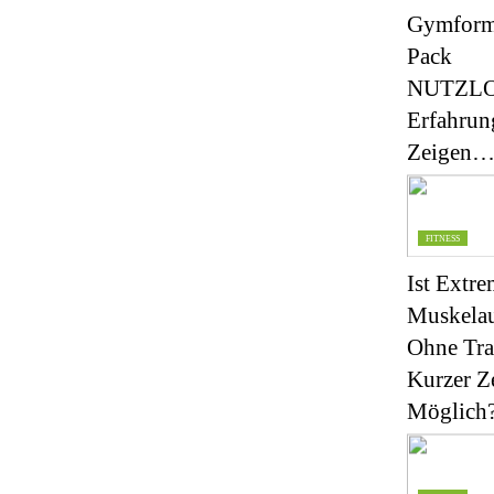
Gymform
Pack
NUTZLO
Erfahrun
Zeigen
FITNESS
Ist Extre
Muskela
Ohne Tra
Kurzer Ze
Möglich