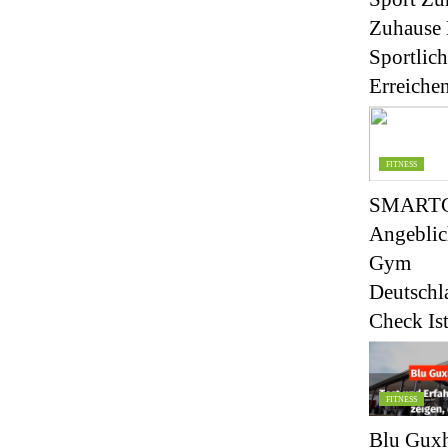
Zuhause 
Sportlich
Erreiche
FITNESS
SMART
Angeblic
Gym
Deutschl
Check I
FITNESS
Blu Gux