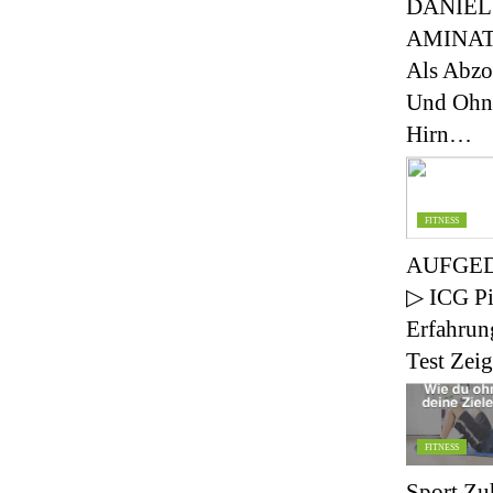
DANIEL
AMINAT
Als Abzo
Und Ohn
Hirn…
FITNESS
AUFGE
▷ ICG Pi
Erfahrun
Test Ze
FITNESS
Sport Zu