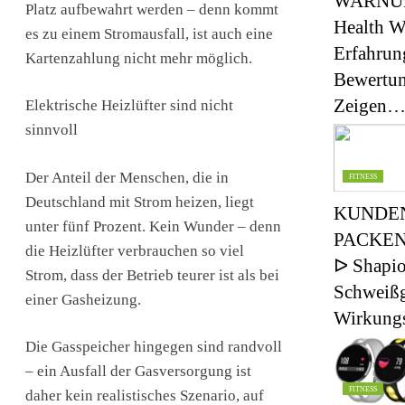
WARNU
Platz aufbewahrt werden – denn kommt
Health W
es zu einem Stromausfall, ist auch eine
Erfahrun
Kartenzahlung nicht mehr möglich.
Bewertu
Zeigen
Elektrische Heizlüfter sind nicht
sinnvoll
Der Anteil der Menschen, die in
FITNESS
Deutschland mit Strom heizen, liegt
KUNDE
unter fünf Prozent. Kein Wunder – denn
PACKEN
die Heizlüfter verbrauchen so viel
ᐅ Shapi
Strom, dass der Betrieb teurer ist als bei
Schweißg
einer Gasheizung.
Wirkungs
Die Gasspeicher hingegen sind randvoll
– ein Ausfall der Gasversorgung ist
FITNESS
daher kein realistisches Szenario, auf