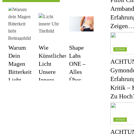
Fitbit Ch
Armband
Erfahrun
Zeigen
Warum
Wie
Shape
FITNESS
Dein
Künstliches
Labs
ACHTUN
Magen
Licht
ONE –
Gymond
Bitterkeit
Unsere
Alles
Erfahrun
Liebt –
Innere
Über
Kritik – 
Ein
Uhr
Wirkung,
Unterschätzter
Beeinflusst
Inhaltsstoffe,
Zu Hoch
Verdauungshelfer
Preis Und
Erfahrungen
FITNESS
ACHTUN