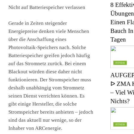
8 Effekti
Nicht auf Batteriespeicher verlassen
Übungen
Einen Fl
Gerade in Zeiten steigender
Bauch In
Energiepreise denken viele Menschen
Tagen
über die Anschaffung eines
Photovoltaik-Speichers nach. Solche
Batteriespeicher greifen jedoch häufig
auf das Stromnetz zurück. Bei einem
FITNESS
Blackout würden diese daher nicht
AUFGEP
funktionieren. Der Stromspeicher muss
ᐅ ZMA K
deshalb unabhängig vom Stromnetz
– Viel W
seinen Dienst verrichten können. Es
Nichts?
gibt einige Hersteller, die solche
Stromspeicher bereits anbieten – jedoch
sind das aktuell nur wenige, so der
FITNESS
Inhaber von ARCenergie.