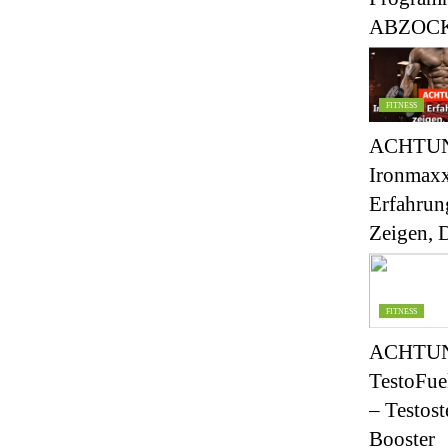
ABZOC
FITNESS
ACHTUN
Ironmaxx
Erfahrun
Zeigen,
FITNESS
ACHTUN
TestoFuel
– Testost
Booster