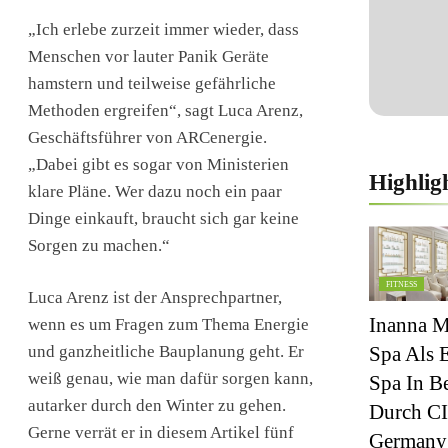
„Ich erlebe zurzeit immer wieder, dass
Menschen vor lauter Panik Geräte
hamstern und teilweise gefährliche
Methoden ergreifen“, sagt Luca Arenz,
Geschäftsführer von ARCenergie.
„Dabei gibt es sogar von Ministerien
Highlig
klare Pläne. Wer dazu noch ein paar
Dinge einkauft, braucht sich gar keine
Sorgen zu machen.“
FITNESS
Luca Arenz ist der Ansprechpartner,
Inanna M
wenn es um Fragen zum Thema Energie
und ganzheitliche Bauplanung geht. Er
Spa Als 
weiß genau, wie man dafür sorgen kann,
Spa In Be
autarker durch den Winter zu gehen.
Durch 
Gerne verrät er in diesem Artikel fünf
Germany