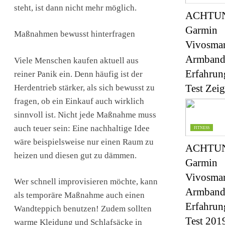
steht, ist dann nicht mehr möglich.
ACHTUN
Garmin
Maßnahmen bewusst hinterfragen
Vivosmar
Armban
Viele Menschen kaufen aktuell aus
Erfahrun
reiner Panik ein. Denn häufig ist der
Test Ze
Herdentrieb stärker, als sich bewusst zu
fragen, ob ein Einkauf auch wirklich
sinnvoll ist. Nicht jede Maßnahme muss
auch teuer sein: Eine nachhaltige Idee
FITNESS
wäre beispielsweise nur einen Raum zu
ACHTUN
heizen und diesen gut zu dämmen.
Garmin
Vivosmar
Wer schnell improvisieren möchte, kann
Armban
als temporäre Maßnahme auch einen
Erfahrun
Wandteppich benutzen! Zudem sollten
Test 201
warme Kleidung und Schlafsäcke in