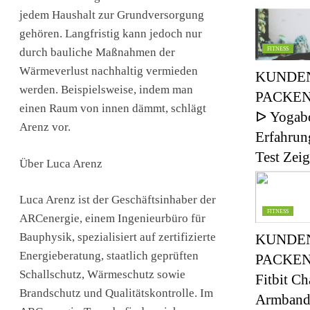
jedem Haushalt zur Grundversorgung
gehören. Langfristig kann jedoch nur
durch bauliche Maßnahmen der
FITNESS
Wärmeverlust nachhaltig vermieden
KUNDE
werden. Beispielsweise, indem man
PACKEN
einen Raum von innen dämmt, schlägt
ᐅ Yogab
Arenz vor.
Erfahrun
Test Ze
Über Luca Arenz
Luca Arenz ist der Geschäftsinhaber der
FITNESS
ARCenergie, einem Ingenieurbüro für
Bauphysik, spezialisiert auf zertifizierte
KUNDE
Energieberatung, staatlich geprüften
PACKEN
Schallschutz, Wärmeschutz sowie
Fitbit Ch
Brandschutz und Qualitätskontrolle. Im
Armband