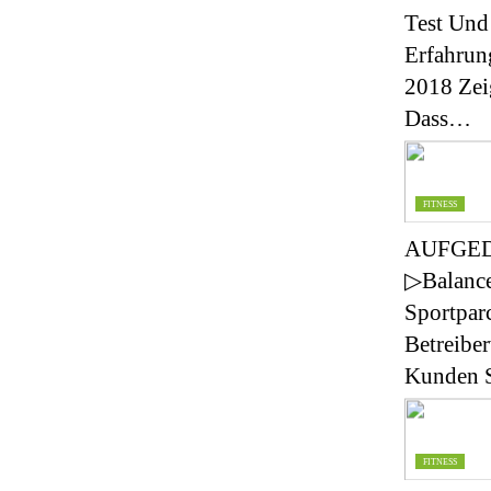
Test Und
Erfahrun
2018 Zei
Dass…
FITNESS
AUFGE
▷Balanc
Sportpar
Betreibe
Kunden S
FITNESS