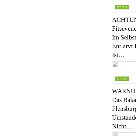
FITNESS
ACHTU
Fitseven
Im Selbst
Entlarvt
Ist…
FITNESS
WARNU
Das Bala
Flensbur
Umständ
Nicht…