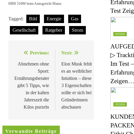
Erfahrun
HRB 51096 beim Amtsgericht Mainz
Test Ze
Tagged:
Bild
Energie
Gas
Gesellschaft
Ratgeber
Strom
FITNESS
AUFGE
Beitragsnavigation
Previous:
Next:
▷ Trackt
Im Test –
Abnehmen ohne
Elon Musk fehlt
Sport:
es an weiblicher
Erfahrun
Ernährungsberater
Intuition – diese
Zeigen
gibt 5 Tipps, wie
3 Eigenschaften
in der kalten
sollte er sich bei
Jahreszeit die
Gründerinnen
FITNESS
Kilos purzeln
abschauen
KUNDE
PACKEN
Verwandte Beiträge