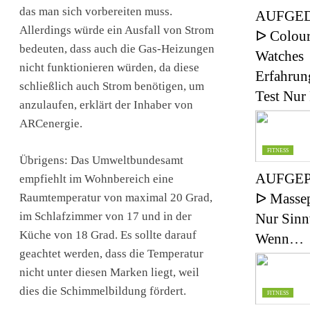
das man sich vorbereiten muss.
AUFGE
Allerdings würde ein Ausfall von Strom
ᐅ Colou
bedeuten, dass auch die Gas-Heizungen
Watches
nicht funktionieren würden, da diese
Erfahrun
schließlich auch Strom benötigen, um
Test Nu
anzulaufen, erklärt der Inhaber von
ARCenergie.
FITNESS
Übrigens: Das Umweltbundesamt
AUFGEP
empfiehlt im Wohnbereich eine
ᐅ Masse
Raumtemperatur von maximal 20 Grad,
im Schlafzimmer von 17 und in der
Nur Sinn
Küche von 18 Grad. Es sollte darauf
Wenn…
geachtet werden, dass die Temperatur
nicht unter diesen Marken liegt, weil
dies die Schimmelbildung fördert.
FITNESS