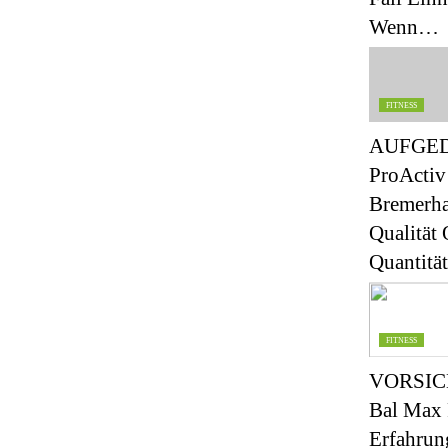
Wenn…
FITNESS
AUFGED
ProActiv
Bremerha
Qualität
Quantität
FITNESS
VORSIC
Bal Max 
Erfahrun