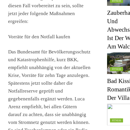
FITNESS
diesen Fall vorbereitet zu sein, sollte
Zauberha
jetzt jeder folgende Maßnahmen
Und
ergreifen:
Abwechsl
Vorräte für den Notfall kaufen
Ist Der W
Am Walc
Das Bundesamt für Bevölkerungsschutz
und Katastrophenhilfe, kurz BKK,
empfiehlt unabhängig von der aktuellen
FITNESS
Krise, Vorräte für zehn Tage anzulegen.
Bad Kiss
Spätestens jetzt sollte daher die
Romantik
Notfallreserve geprüft und
Der Villa
gegebenenfalls ergänzt werden. Luca
Arenz empfiehlt, bei allen Gütern
darauf zu achten, dass sie unabhängig
FITNESS
vom Stromnetz genutzt werden können.