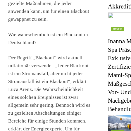
gezielte Maßnahmen, die jeder
Akkrediti
anwenden kann, um für einen Blackout
gewappnet zu sein.
FITNESS
Wie wahrscheinlich ist ein Blackout in
Inanna M
Deutschland?
Spa Präse
Exklusiv
Der Begriff „Blackout“ wird aktuell
inflationär verwendet. „Jeder Blackout
Zertifizie
ist ein Stromausfall, aber nicht jeder
Mami-Sp
Stromausfall ist ein Blackout“, erklärt
Maßgesch
Luca Arenz. Die Wahrscheinlichkeit
Vor- Und
eines solchen Ereignisses ist zwar
Nachgebu
allgemein sehr gering. Dennoch wird es
Behandl
zu gezielten Abschaltungen einiger
Bereiche für einige Stunden kommen,
erklärt der Energieexperte. Um für