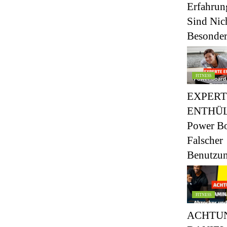
Erfahrun
Sind Nic
Besonder
FITNESS
EXPERT
ENTHÜL
Power Bo
Falscher
Benutz
FITNESS
ACHTU