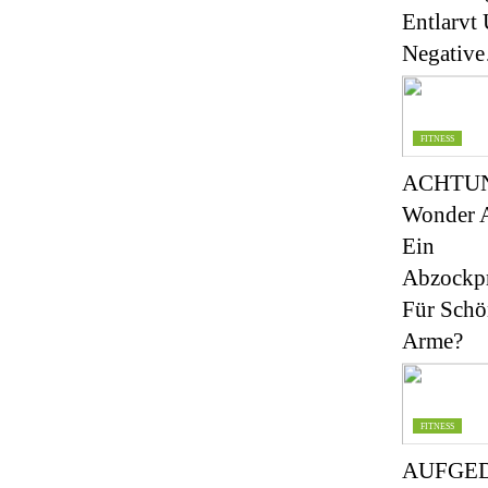
Entlarvt
Negativ
FITNESS
ACHTU
Wonder 
Ein
Abzockp
Für Schö
Arme?
FITNESS
AUFGE