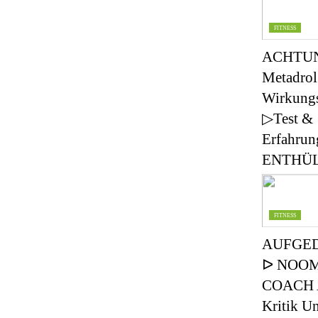
FITNESS
ACHTU
Metadrol
Wirkungs
▷Test &
Erfahrun
ENTHÜL
FITNESS
AUFGE
ᐅ NOO
COACH 
Kritik U