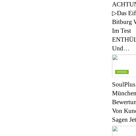
ACHTU
▷Das Ei
Bitburg 
Im Test
ENTHÜ
Und…
FITNESS
SoulPlus
München
Bewertu
Von Kun
Sagen Je