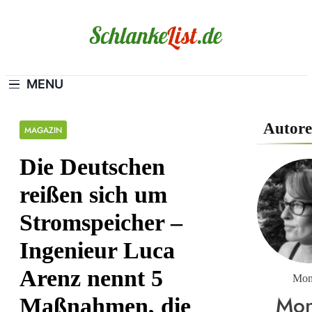
Skip
to
content
Schlanke-
MAGERSUCHT. BULIMIE. ADIPOSITAS?
MENU
SIE SIND NICHT ALLEIN!
List.de
Autore
MAGAZIN
Die Deutschen
reißen sich um
Stromspeicher –
Ingenieur Luca
Arenz nennt 5
Mon
Mon
Maßnahmen, die