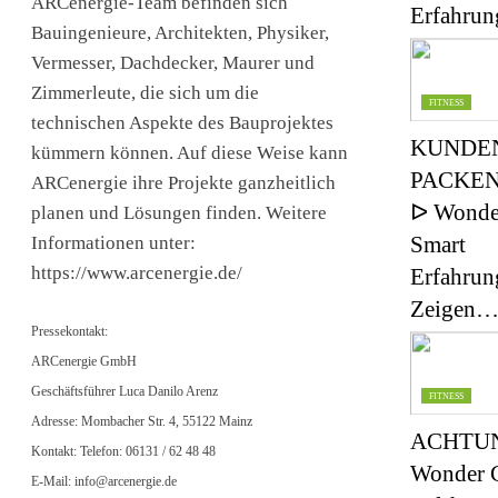
ARCenergie-Team befinden sich
Erfahrun
Bauingenieure, Architekten, Physiker,
Vermesser, Dachdecker, Maurer und
Zimmerleute, die sich um die
FITNESS
technischen Aspekte des Bauprojektes
KUNDE
kümmern können. Auf diese Weise kann
PACKEN
ARCenergie ihre Projekte ganzheitlich
ᐅ Wonde
planen und Lösungen finden. Weitere
Smart
Informationen unter:
https://www.arcenergie.de/
Erfahrun
Zeigen
Pressekontakt:
ARCenergie GmbH
Geschäftsführer Luca Danilo Arenz
FITNESS
Adresse: Mombacher Str. 4, 55122 Mainz
ACHTUN
Kontakt: Telefon: 06131 / 62 48 48
Wonder C
E-Mail:
info@arcenergie.de