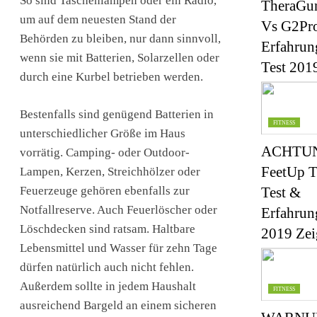
So sind Taschenlampen oder ein Radio,
TheraGu
um auf dem neuesten Stand der
Vs G2Pro
Behörden zu bleiben, nur dann sinnvoll,
Erfahrun
wenn sie mit Batterien, Solarzellen oder
Test 201
durch eine Kurbel betrieben werden.
Bestenfalls sind genügend Batterien in
FITNESS
unterschiedlicher Größe im Haus
ACHTUN
vorrätig. Camping- oder Outdoor-
FeetUp T
Lampen, Kerzen, Streichhölzer oder
Feuerzeuge gehören ebenfalls zur
Test &
Notfallreserve. Auch Feuerlöscher oder
Erfahrun
Löschdecken sind ratsam. Haltbare
2019 Ze
Lebensmittel und Wasser für zehn Tage
dürfen natürlich auch nicht fehlen.
Außerdem sollte in jedem Haushalt
FITNESS
ausreichend Bargeld an einem sicheren