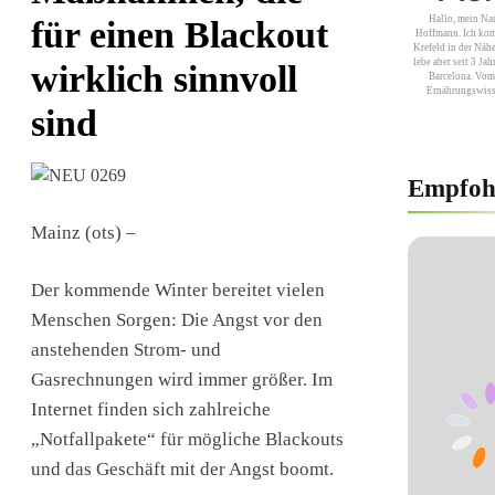
Hallo, mein Na
für einen Blackout
Hoffmann. Ich kom
Krefeld in der Näh
lebe aber seit 3 Ja
wirklich sinnvoll
Barcelona. Vom 
Ernährungswisse
sind
Empfoh
Mainz (ots) –
Der kommende Winter bereitet vielen
Menschen Sorgen: Die Angst vor den
anstehenden Strom- und
Gasrechnungen wird immer größer. Im
Internet finden sich zahlreiche
„Notfallpakete“ für mögliche Blackouts
und das Geschäft mit der Angst boomt.