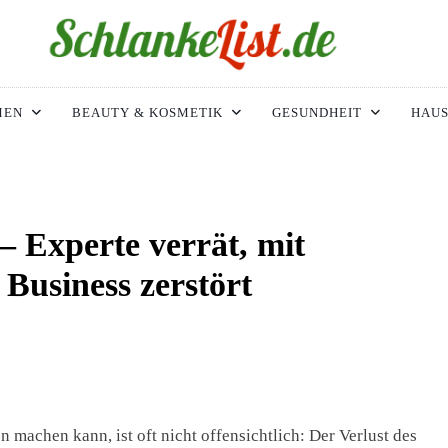
ke-List.de
IMIE. ADIPOSITAS? SIE SIND NICHT ALLEIN!
MEN
BEAUTY & KOSMETIK
GESUNDHEIT
HAUS
– Experte verrät, mit
Business zerstört
 machen kann, ist oft nicht offensichtlich: Der Verlust des