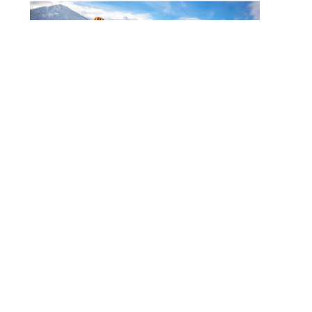
Noch Erfolg? 5 Strategien
Für Kosmetikerinnen Im
Digitalen Zeitalter
FITNESS
Zauberhaft, Bunt Und
Abwechslungsreich Ist Der Winter Am
Walchsee
FITNESS