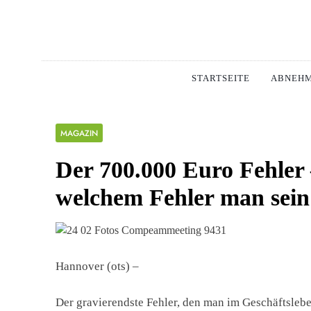
Skip
to
content
Schlan
MAGERSUCHT. BUL
STARTSEITE
ABNEH
MAGAZIN
Der 700.000 Euro Fehler 
welchem Fehler man sein 
Hannover (ots) –
Der gravierendste Fehler, den man im Geschäftsleben