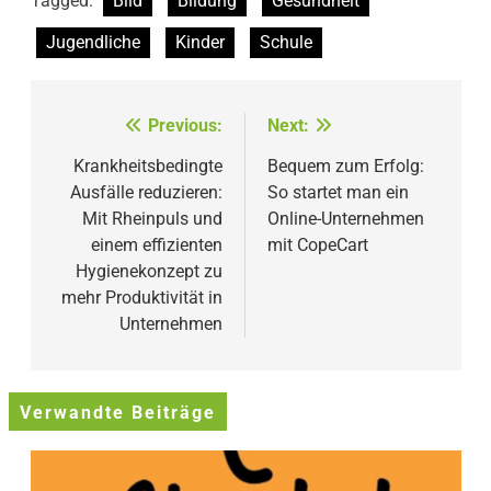
Tagged:
Bild
Bildung
Gesundheit
Jugendliche
Kinder
Schule
Beitragsnavigation
Previous:
Next:
Krankheitsbedingte
Bequem zum Erfolg:
Ausfälle reduzieren:
So startet man ein
Mit Rheinpuls und
Online-Unternehmen
einem effizienten
mit CopeCart
Hygienekonzept zu
mehr Produktivität in
Unternehmen
Verwandte Beiträge