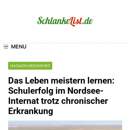
Skip
to
content
Schlanke-List.de
MAGERSUCHT. BULIMIE. ADIPOSITAS? SIE
SIND NICHT ALLEIN!
MENU
MAGAZIN-GESUNDHEIT
Das Leben meistern lernen:
Schulerfolg im Nordsee-
Internat trotz chronischer
Erkrankung