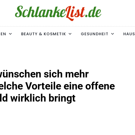
ke-List.de
MIE. ADIPOSITAS? SIE SIND NICHT ALLEIN!
MEN
BEAUTY & KOSMETIK
GESUNDHEIT
HAUS
 wünschen sich mehr
lche Vorteile eine offene
 wirklich bringt