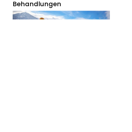
Behandlungen
Noch Erfolg? 5
Strategien Für
Kosmetikerinnen Im
Digitalen Zeitalter
FITNESS
Zauberhaft, Bunt Und
Abwechslungsreich Ist Der
Winter Am Walchsee