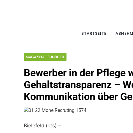
Skip
to
content
Schlan
MAGERSUCHT. BULI
STARTSEITE
ABNEH
MAGAZIN-GESUNDHEIT
Bewerber in der Pflege
Gehaltstransparenz – We
Kommunikation über Geld
Bielefeld (ots) –