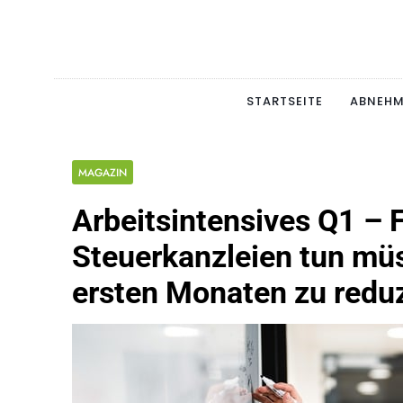
Skip
to
content
Schlan
MAGERSUCHT. BULI
STARTSEITE
ABNEH
MAGAZIN
Arbeitsintensives Q1 – F
Steuerkanzleien tun müs
ersten Monaten zu redu