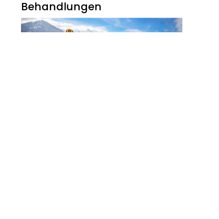
Behandlungen
Noch Erfolg? 5
Strategien Für
Kosmetikerinnen Im
Digitalen Zeitalter
FITNESS
Zauberhaft, Bunt Und
Abwechslungsreich Ist Der
Winter Am Walchsee