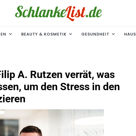
ke-List.de
MIE. ADIPOSITAS? SIE SIND NICHT ALLEIN!
MEN
BEAUTY & KOSMETIK
GESUNDHEIT
HAUS
ilip A. Rutzen verrät, was
sen, um den Stress in den
zieren