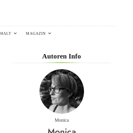
HALT
MAGAZIN
FITNESS
Autoren Info
Die Perfekten Liegestütze
FITNESS
Monica
Inanna Medical Spa Als Einziges Spa
Monica