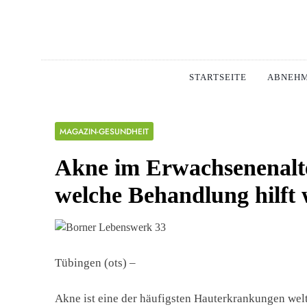
Skip
to
content
Schlan
MAGERSUCHT. BUL
STARTSEITE
ABNEH
MAGAZIN-GESUNDHEIT
Akne im Erwachsenenalte
welche Behandlung hilft 
Tübingen (ots) –
Akne ist eine der häufigsten Hauterkrankungen weltw