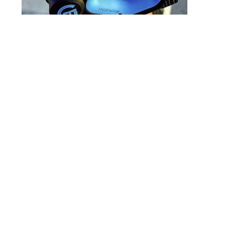
Noch Erfolg? 5 Strategien
Für Kosmetikerinnen Im
Digitalen Zeitalter
FITNESS
TheraGun G3Pro Vs G2Pro |
Erfahrungen & Test 2019
FITNESS
ACHTUNG! ᐅ FeetUp Trainer Test &
Erfahrungen 2019 Zeigen…