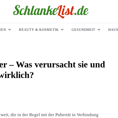
ke-List.de
IMIE. ADIPOSITAS? SIE SIND NICHT ALLEIN!
MEN
BEAUTY & KOSMETIK
GESUNDHEIT
HAUS
r – Was verursacht sie und
wirklich?
eit, die in der Regel mit der Pubertät in Verbindung