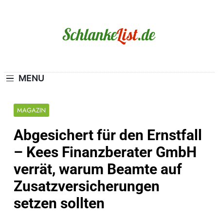
Skip
to
content
Schlanke-List.de
MAGERSUCHT. BULIMIE. ADIPOSITAS? SIE
SIND NICHT ALLEIN!
MENU
MAGAZIN
Abgesichert für den Ernstfall
– Kees Finanzberater GmbH
verrät, warum Beamte auf
Zusatzversicherungen
setzen sollten