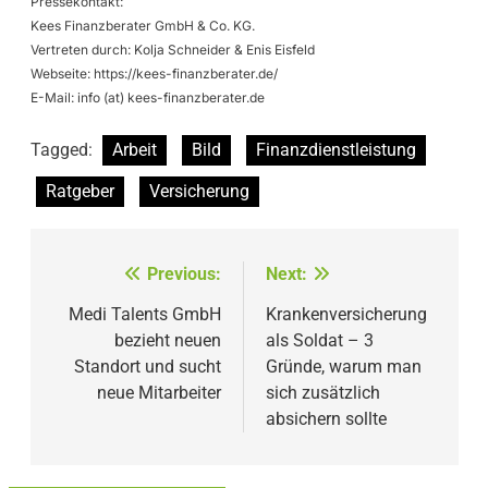
Pressekontakt:
Kees Finanzberater GmbH & Co. KG.
Vertreten durch: Kolja Schneider & Enis Eisfeld
Webseite: https://kees-finanzberater.de/
E-Mail: info (at) kees-finanzberater.de
Tagged:
Arbeit
Bild
Finanzdienstleistung
Ratgeber
Versicherung
Beitragsnavigation
Previous:
Next:
Medi Talents GmbH
Krankenversicherung
bezieht neuen
als Soldat – 3
Standort und sucht
Gründe, warum man
neue Mitarbeiter
sich zusätzlich
absichern sollte